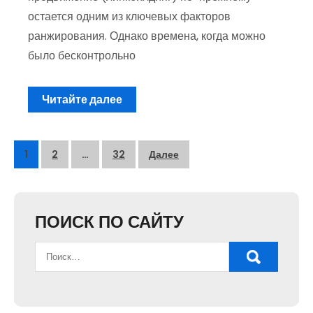
остается одним из ключевых факторов
ранжирования. Однако времена, когда можно
было бесконтрольно
Читайте далее
Пагинация
1
2
…
32
Далее
записей
ПОИСК ПО САЙТУ