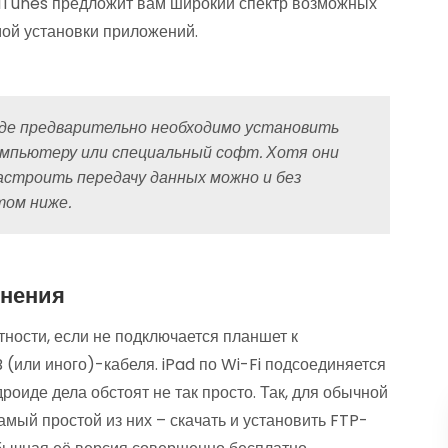
с iTunes предложит вам широкий спектр возможных
мой установки приложений.
де предварительно необходимо установить
омпьютеру или специальный софт. Хотя они
астроить передачу данных можно и без
том ниже.
инения
тности, если не подключается планшет к
(или иного)-кабеля. iPad по Wi-Fi подсоединяется
роиде дела обстоят не так просто. Так, для обычной
амый простой из них – скачать и установить FTP-