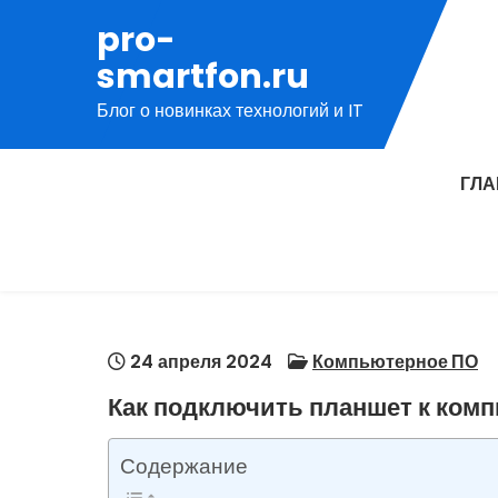
Перейти
pro-
к
smartfon.ru
содержимому
Блог о новинках технологий и IT
ГЛ
24 апреля 2024
Компьютерное ПО
Как подключить планшет к ком
Содержание