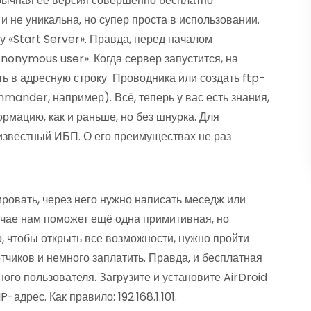
Обычная её версия совершенно бесплатно
и не уникальна, но супер проста в использовании.
у «Start Server». Правда, перед началом
nonymous user». Когда сервер запустится, на
ть в адресную строку Проводника или создать ftp-
ander, например). Всё, теперь у вас есть знания,
рмацию, как и раньше, но без шнурка. Для
известный ИБП. О его преимуществах не раз
ровать, через него нужно написать меседж или
учае нам поможет ещё одна примитивная, но
, чтобы открыть все возможности, нужно пройти
чиков и немного заплатить. Правда, и бесплатная
ого пользователя. Загрузите и установите AirDroid
-адрес. Как правило: 192.168.1.101.