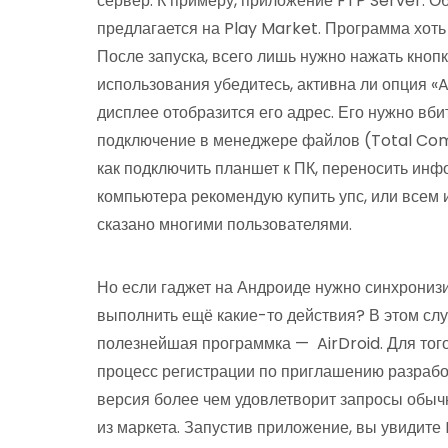
сервер. К примеру, приложение FTP Server. 
предлагается на Play Market. Программа хоть 
После запуска, всего лишь нужно нажать кнопк
использования убедитесь, активна ли опция «A
дисплее отобразится его адрес. Его нужно вби
подключение в менеджере файлов (Total Comm
как подключить планшет к ПК, переносить инфо
компьютера рекомендую купить упс, или всем 
сказано многими пользователями.
Но если гаджет на Андроиде нужно синхронизи
выполнить ещё какие-то действия? В этом сл
полезнейшая программка — AirDroid. Для того
процесс регистрации по приглашению разработ
версия более чем удовлетворит запросы обычн
из маркета. Запустив приложение, вы увидите IP