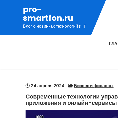
Перейти
pro-
к
smartfon.ru
содержимому
Блог о новинках технологий и IT
ГЛ
24 апреля 2024
Бизнес и финансы
Современные технологии упра
приложения и онлайн-сервисы