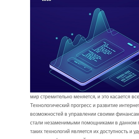
мир стремительно меняется, и это касается вс
Технологический прогресс и развитие интерне
возможностей в управлении своими финанса
стали незаменимыми помощниками в данном п
таких технологий является их доступность и у