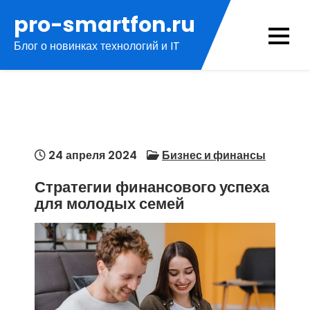
Перейти
pro-smartfon.ru
к
Блог о новинках технологий и IT
содержимому
24 апреля 2024
Бизнес и финансы
Стратегии финансового успеха
для молодых семей